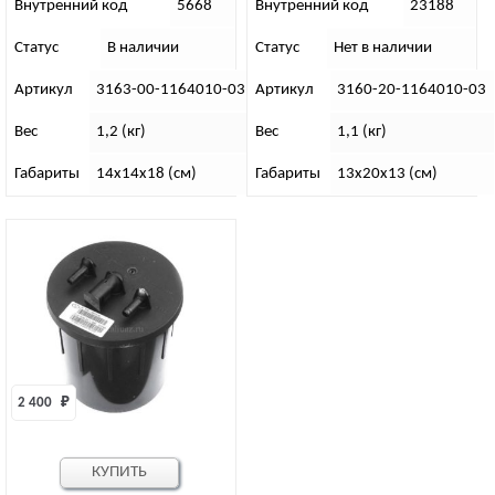
10
Внутренний код
5668
Внутренний код
23188
Статус
В наличии
Статус
Нет в наличии
Артикул
3163-00-1164010-03
Артикул
3160-20-1164010-03
Вес
1,2 (кг)
Вес
1,1 (кг)
Габариты
14х14х18 (см)
Габариты
13х20х13 (см)
2 400 
₽
КУПИТЬ