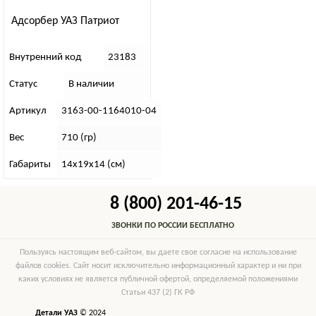
Адсорбер УАЗ Патриот
Внутренний код
23183
Статус
В наличии
Артикул
3163-00-1164010-04
Вес
710 (гр)
Габариты
14х19х14 (см)
8 (800) 201-46-15
ЗВОНКИ ПО РОССИИ БЕСПЛАТНО
Пользуясь настоящим веб-сайтом, вы даете свое согласие на использование
файлов cookies. Сайт носит исключительно информационный характер и ни при
каких условиях не является публичной офертой, определяемой положениями
Статьи 437 (2) ГК РФ
Детали УАЗ
© 2024