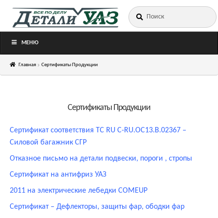
Искать:
Перейти
Перейти
к
к
навигации
содержимому
МЕНЮ
Главная
Cертификаты Продукции
Cертификаты Продукции
Сертификат соответствия ТС RU C-RU.OC13.B.02367 –
Силовой багажник СГР
Отказное письмо на детали подвески, пороги , стропы
Сертификат на антифриз УАЗ
2011 на электрические лебедки COMEUP
Сертификат – Дефлекторы, защиты фар, ободки фар