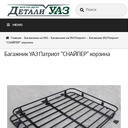
Искать:
Перейти
Перейти
к
к
навигации
содержимому
МЕНЮ
Главная
Багажники на УАЗ
Багажники на УАЗ Патриот
Багажник УАЗ Патриот
“СНАЙПЕР” корзина
Багажник УАЗ Патриот “СНАЙПЕР” корзина