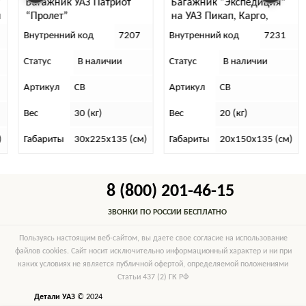
Багажник УАЗ Патриот
Багажник “Экспедиция”
“Пролет”
на УАЗ Пикап, Карго,
Профи (двухрядная
Внутренний код
7207
Внутренний код
7231
кабина) проф.труба 40х20
Статус
В наличии
Статус
В наличии
Артикул
СВ
Артикул
СВ
Вес
30 (кг)
Вес
20 (кг)
Габариты
30х225х135 (см)
Габариты
20х150х135 (см)
8 (800) 201-46-15
ЗВОНКИ ПО РОССИИ БЕСПЛАТНО
Пользуясь настоящим веб-сайтом, вы даете свое согласие на использование
файлов cookies. Сайт носит исключительно информационный характер и ни при
каких условиях не является публичной офертой, определяемой положениями
Статьи 437 (2) ГК РФ
Детали УАЗ
© 2024