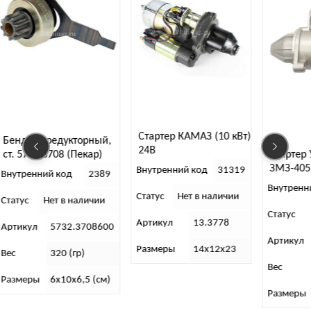
Стартер КАМАЗ (10 кВт)
ный,
24В
Стартер УАЗ/ГаZ
р)
ЗМЗ-405,406,409, 514,
Внутренний код
31319
389
40524, 40904 редукторный
Внутренний код
34441
1.7 кВт (KNG-3708000-51)
Статус
Нет в наличии
чии
Статус
Нет в наличии
Артикул
13.3778
8600
Артикул
406.3708000-451
Размеры
14х12х23
Вес
4 726 г.
(см)
Размеры
10 х 30 х 16