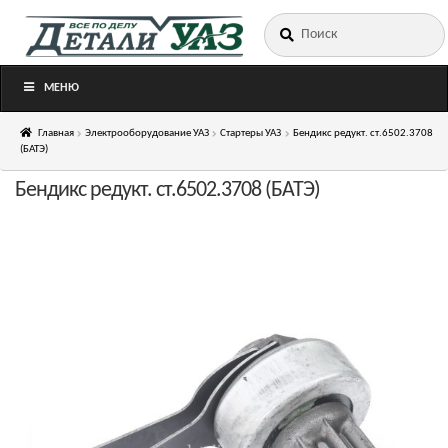
Искать:
Перейти
Перейти
к
к
навигации
содержимому
МЕНЮ
Главная
Электрооборудование УАЗ
Стартеры УАЗ
Бендикс редукт. ст.6502.3708
(БАТЭ)
Бендикс редукт. ст.6502.3708 (БАТЭ)