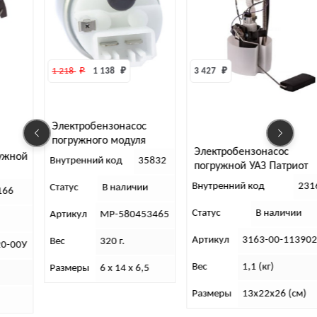
1 138 
₽
3 427 
₽
320 
₽
обензонасос
ного модуля
Электробензонасос
Насос ст
rt
ний код
35832
погружной УАЗ Патриот
УМЗ-421
ЕВРО-3 (АТП)
Внутренний код
23164
Внутренни
В наличии
Статус
В наличии
Статус
МР-580453465
Артикул
3163-00-1139020-01
Артикул
320 г.
Вес
1,1 (кг)
Вес
6 х 14 х 6,5
Размеры
13х22х26 (см)
Размеры