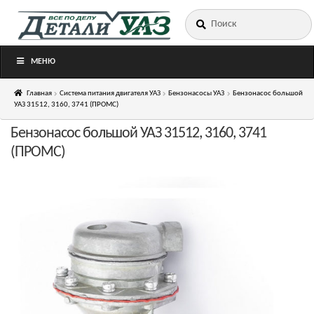
Искать:
Перейти
Перейти
к
к
навигации
содержимому
МЕНЮ
Главная
Система питания двигателя УАЗ
Бензонасосы УАЗ
Бензонасос большой
УАЗ 31512, 3160, 3741 (ПРОМС)
Бензонасос большой УАЗ 31512, 3160, 3741
(ПРОМС)