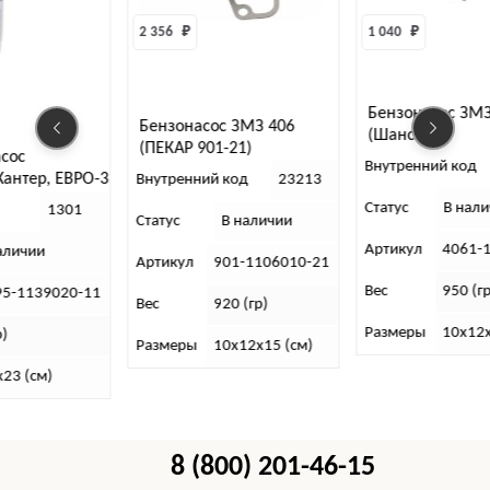
2 356 
₽
1 040 
₽
2 969 
Бензонасос ЗМЗ 406
Бензонасос ЗМЗ 406
(Шанс+)
(ПЕКАР 901-21)
Элект
Внутренний код
23210
погру
Внутренний код
23213
Статус
В наличии
Внутре
Статус
В наличии
Артикул
4061-1106010
Статус
Артикул
901-1106010-21
Вес
950 (гр)
Артику
Вес
920 (гр)
Размеры
10х12х15 (см)
Вес
Размеры
10х12х15 (см)
Разме
8 (800) 201-46-15