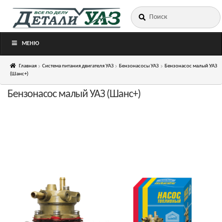
Искать:
Перейти
Перейти
к
к
навигации
содержимому
МЕНЮ
Главная
Система питания двигателя УАЗ
Бензонасосы УАЗ
Бензонасос малый УАЗ
(Шанс+)
Бензонасос малый УАЗ (Шанс+)