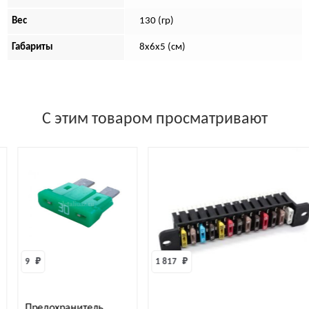
Вес
130 (гр)
Габариты
8х6х5 (см)
С этим товаром просматривают
1 817 
₽
148 
₽
ь