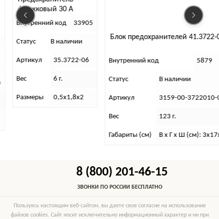
Предохранит
А
флажковые №
33905
100шт.уп ABR
Внутренний ко
Блок предохранителей 41.3722-01
ичии
Статус
В н
722-06
Внутренний код
5879
Артикул
FU-A
Статус
В наличии
1,8х2
Артикул
3159-00-3722010-00
Вес
123 г.
Габариты (см)
В х Г х Ш (см): 3х17х4
8 (800) 201-46-15
ЗВОНКИ ПО РОССИИ БЕСПЛАТНО
Пользуясь настоящим веб-сайтом, вы даете свое согласие на использование
файлов cookies. Сайт носит исключительно информационный характер и ни при