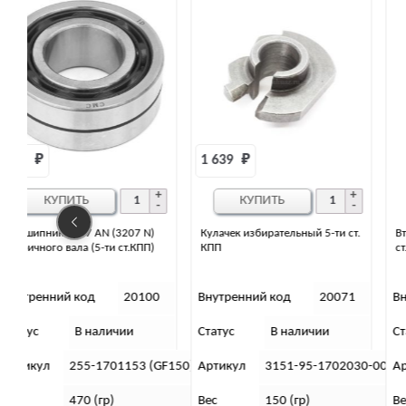
1 639 
₽
КУПИТЬ
Кулачек избирательный 5-ти ст.
Втулка шестерни 2 передачи 5-ти
КПП
ст. КПП (АДС)
0
Внутренний код
20071
Внутренний код
20051
Статус
В наличии
Статус
Нет в наличии
GF150)
Артикул
3151-95-1702030-00
Артикул
175А-1701121
Вес
150 (гр)
Вес
40 (гр)