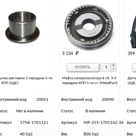
3 134 
₽
399 
₽
КУПИТЬ
КУПИТЬ
Муфта синхронизатора в сб. 3-4
Датчик заднего хода КПП 5-ст.
передачи КПП 5-ти ст. (MetalPart)
(АДС 3181, 3182)
Внутренний код
20090
Внутренний код
20054
Статус
В наличии
Статус
В наличии
Артикул
МР-255-1701142-34
Артикул
255-1702050
Вес
800 (гр)
Вес
43 (гр)