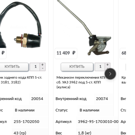
11 409 
₽
681 
₽
КУПИТЬ
КУПИТЬ
Механизм переключения КПП в
Крышка подшипника первичного
сб. УАЗ 3962 под 5-ст. КПП
вала КПП 5-ти ст. (КООП)
(кулиса)
Внутренний код
20074
Внутренний код
20069
Статус
В наличии
Статус
В наличии
С
Артикул
3962-95-1703010-00
Артикул
255-1701040 (GF137)
Вес
1,8 (кг)
Вес
1,3 (кг)