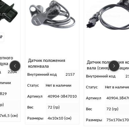
₽
ютного
Датчик положения
Датчик положения ко
духа
коленвала
вала (синхронизации
д
2204
(синхронизации) ПЕКАР
Bosch 0 261 210 302,
Внутренний код
2157
Внутренний код
2
Евро-3
Е-3,40904.3847010
аличии
Статус
Нет в наличии
Статус
Нет в наличи
3829
Артикул
40904-3847010
Артикул
40904.3847
гр)
Вес
72 (гр)
Вес
72 (гр)
7х6,5 (см)
Размеры
4х10х10 (см)
Размеры
75х170х170