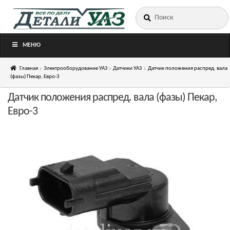
Искать:
Перейти
Перейти
к
к
навигации
содержимому
МЕНЮ
Главная
Электрооборудование УАЗ
Датчики УАЗ
Датчик положения распред. вала
(фазы) Пекар, Евро-3
Датчик положения распред. вала (фазы) Пекар,
Евро-3