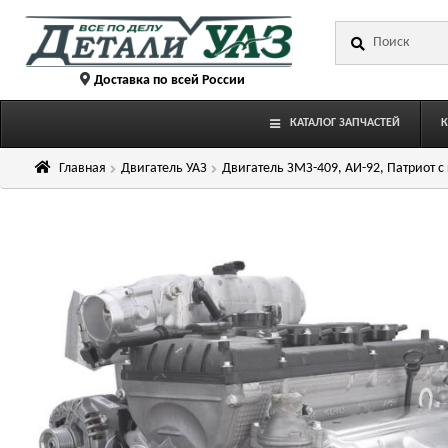
Перейти
Перейти
Искать:
к
к
навигации
содержимому
Доставка по всей России
КАТАЛОГ ЗАПЧАСТЕЙ
Главная
Двигатель УАЗ
Двигатель ЗМЗ-409, АИ-92, Патриот 