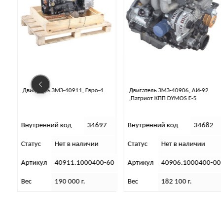
Двигатель ЗМЗ-40906, АИ-92
Двигатель ЗМЗ-409 100 АИ-92
,Патриот КПП DYMOS Е-5
УАЗ-3741 ЕВРО-4
7
Внутренний код
34682
Внутренний код
34695
Статус
Нет в наличии
Статус
Нет в наличии
-60
Артикул
40906.1000400-00
Артикул
40911.1000400
Вес
182 100 г.
Вес
190 000 г.
Размеры
92,1х55,7х80,6