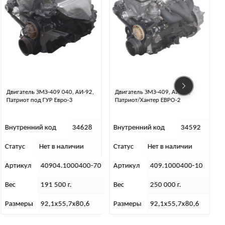
Двигатель ЗМЗ-409, АИ-92,
Двигатель ЗМЗ-4062 инжектор
Патриот/Хантер ЕВРО-2
(АИ-92)
Внутренний код
34592
Внутренний код
34497
Статус
Нет в наличии
Статус
Нет в наличии
С
Артикул
409.1000400-10
Артикул
4062.1000400-70
Вес
250 000 г.
Вес
190 000 г.
Размеры
92,1х55,7х80,6
Размеры
92,1х55,7х80,6