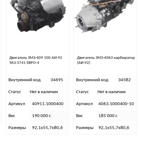
Двигатель ЗМЗ-4063 карбюратор
Двигатель ЗМЗ-409 040, АИ-92,
(АИ-92)
Патриот под ГУР Евро-3
Внутренний код
34582
Внутренний код
34628
Статус
Нет в наличии
Статус
Нет в наличии
Артикул
4063.1000400-10
Артикул
40904.1000400-70
Вес
185 000 г.
Вес
191 500 г.
Размеры
92,1х55,7х80,6
Размеры
92,1х55,7х80,6