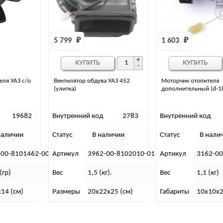
5 799 
₽
1 603 
₽
КУПИТЬ
КУПИТЬ
Вентилятор обдува УАЗ 452
Моторчик отопителя
(улитка)
дополнительный (d-18)
Внутренний код
2783
Внутренний код
19710
Статус
В наличии
Статус
В наличии
-00
Артикул
3962-00-8102010-01
Артикул
3162-00-8110020-0
Вес
1,5 (кг).
Вес
1,1 (кг)
Размеры
20х22х25 (см)
Габариты
10х10х20 (см)