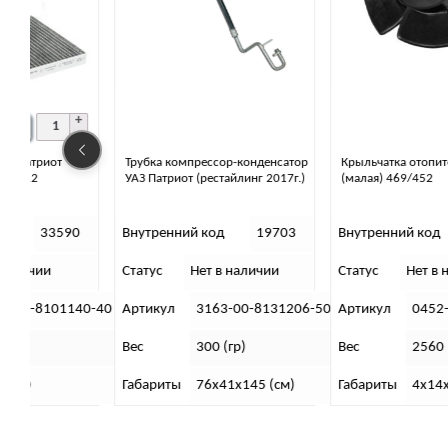
Трубка компрессор-конденсатор
Крыльчатка отопителя УАЗ с/о
УАЗ Патриот (рестайлинг 2017г.)
(малая) 469/452
0
Внутренний код
19703
Внутренний код
19682
Статус
Нет в наличии
Статус
Нет в наличии
40-40
Артикул
3163-00-8131206-50(52)
Артикул
0452-00-8101462
Вес
300 (гр)
Вес
2560 (гр)
Габариты
76х41х145 (см)
Габариты
4х14х14 (см)