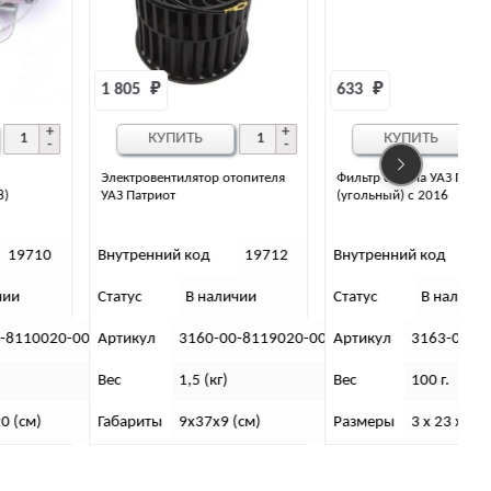
1 805 
₽
633 
₽
КУПИТЬ
КУПИТЬ
Электровентилятор отопителя
Фильтр салона УАЗ Патриот
УАЗ Патриот
(угольный) с 2016
Внутренний код
19712
Внутренний код
33592
Статус
В наличии
Статус
В наличии
С
0
Артикул
3160-00-8119020-00
Артикул
3163-06-8101140-60
Вес
1,5 (кг)
Вес
100 г.
Габариты
9х37х9 (см)
Размеры
3 х 23 х 18