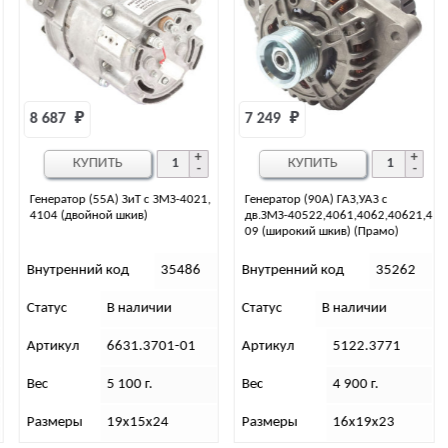
7 249 
₽
16 091 
₽
15 038 
₽
КУПИТЬ
КУПИТЬ
Генератор (90А) ГАЗ,УАЗ с
Генератор УАЗ, дв. IVECO (110 А)
дв.ЗМЗ-40522,4061,4062,40621,4
09 (широкий шкив) (Прамо)
Внутренний код
35262
Внутренний код
30647
Статус
В наличии
Статус
В наличии
Артикул
5122.3771
Артикул
0 124 325 053
Вес
4 900 г.
Размеры
15х23х22
Размеры
16х19х23