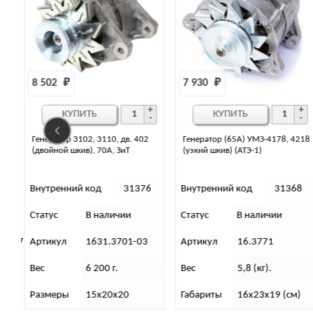
7 930 
₽
8 687 
₽
КУПИТЬ
КУПИТЬ
Генератор (65А) УМЗ-4178, 4218
Генератор (55А) ЗиТ с ЗМЗ-4021,
(узкий шкив) (АТЭ-1)
4104 (двойной шкив)
6
Внутренний код
31368
Внутренний код
35486
Статус
В наличии
Статус
В наличии
Артикул
16.3771
Артикул
6631.3701-01
Вес
5,8 (кг).
Вес
5 100 г.
Габариты
16х23х19 (см)
Размеры
19х15х24