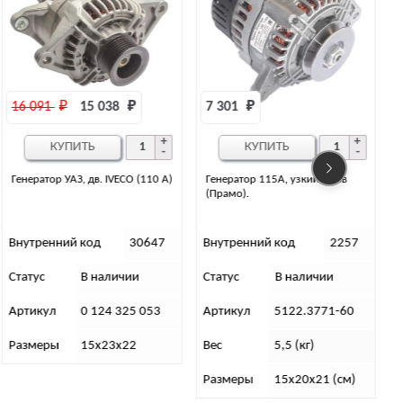
7 301 
₽
КУПИТЬ
Генератор 115А, узкий шкив
Генератор120А УМЗ узкий шкив
(Прамо).
(Электром)
Внутренний код
2257
Внутренний код
33912
Статус
В наличии
Статус
Нет в наличии
С
Артикул
5122.3771-60
Артикул
3722.3771-184
Вес
5,5 (кг)
Размеры
15х20х21 (см)