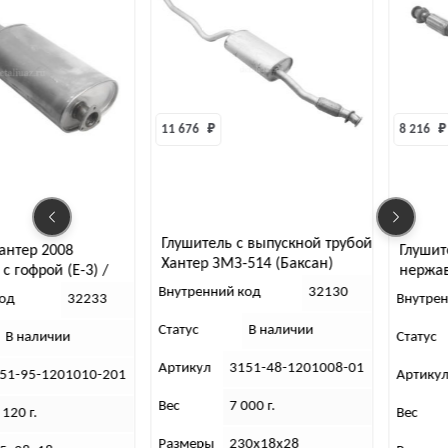
11 676 
₽
8 216 
₽
Глушитель с выпускной трубой
Глушитель Хантер ЗМ
Хантер ЗМЗ-514 (Баксан)
 /
нержавейка с гофрой
Внутренний код
32130
33
Внутренний код
Статус
В наличии
Статус
В налич
Артикул
3151-48-1201008-01
-201
Артикул
3151-48-12
Вес
7 000 г.
Вес
11 150 г.
Размеры
230х18х28