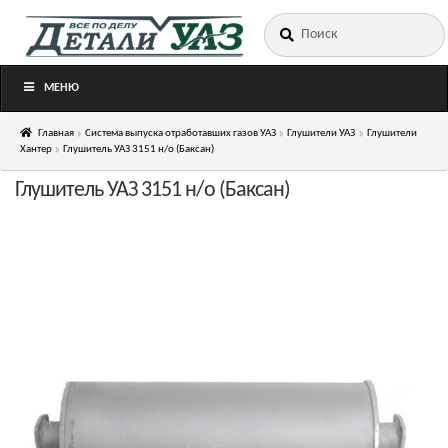
Искать:
Перейти
Перейти
к
к
навигации
содержимому
МЕНЮ
Главная
Система выпуска отработавших газов УАЗ
Глушители УАЗ
Глушители
Хантер
Глушитель УАЗ 3151 н/о (Баксан)
Глушитель УАЗ 3151 н/о (Баксан)