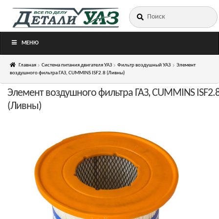
Искать:
Перейти
Перейти
к
к
навигации
содержимому
МЕНЮ
Главная
Система питания двигателя УАЗ
Фильтр воздушный УАЗ
Элемент
воздушного фильтра ГАЗ, CUMMINS ISF2.8 (Ливны)
Элемент воздушного фильтра ГАЗ, CUMMINS ISF2.
(Ливны)