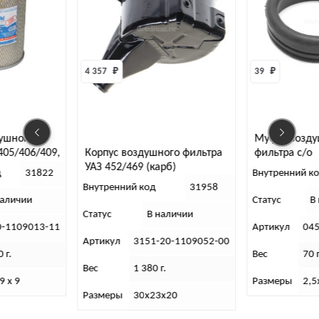
4 357 
₽
39 
₽
ушного
Муфта возду
Корпус воздушного фильтра
405/406/409,
фильтра с/о
УАЗ 452/469 (карб)
зкий (Ливны)
д
31822
Внутренний к
Внутренний код
31958
наличии
Статус
В
Статус
В наличии
0-1109013-11
Артикул
04
Артикул
3151-20-1109052-00
 г.
Вес
70 г
Вес
1 380 г.
9 х 9
Размеры
2,5
Размеры
30х23х20