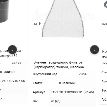
43 
₽
531
динительный
Кр
ильтра 452
во
талл)
41
Элемент воздушного фильтра
д
31499
Вну
(карбюратор) тонкий, шапочка
 в наличии
Ста
Внутренний код
7384
6-94-1109407-00
Ар
Статус
В наличии
.
Вес
Артикул
3151-20-1109080-01 (Ромб)
х7
Габ
Вес
20 (гр)