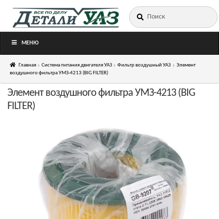
Искать:
Перейти
Перейти
к
к
навигации
содержимому
МЕНЮ
Главная
Система питания двигателя УАЗ
Фильтр воздушный УАЗ
Элемент
воздушного фильтра УМЗ-4213 (BIG FILTЕR)
Элемент воздушного фильтра УМЗ-4213 (BIG
FILTЕR)