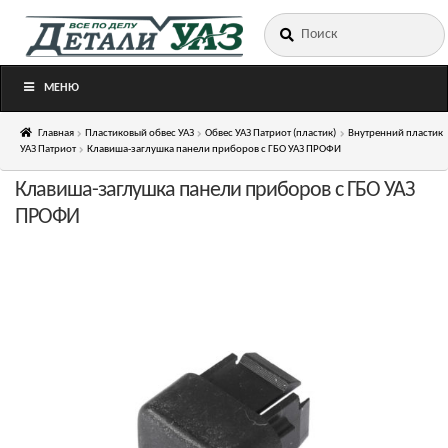
Искать:
Перейти
Перейти
к
к
навигации
содержимому
МЕНЮ
Главная
Пластиковый обвес УАЗ
Обвес УАЗ Патриот (пластик)
Внутренний пластик
УАЗ Патриот
Клавиша-заглушка панели приборов с ГБО УАЗ ПРОФИ
Клавиша-заглушка панели приборов с ГБО УАЗ
ПРОФИ