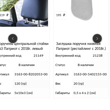
119 
₽
195 
₽
оручень центральной стойки
Заглушка поручня нижняя
АЗ Патриот с 2018г. левый
Патриот (рестайлинг с 2018г.)
утренний код
21149
Внутренний код
21238
атус
В наличии
Статус
В наличии
ртикул
3163-00-8202053-00
Артикул
3163-00-5402155-00
с
120 (гр)
Вес
20 (гр)
бариты
5х10х3 (см)
Габариты
0,5 х 4 х 2 (см)