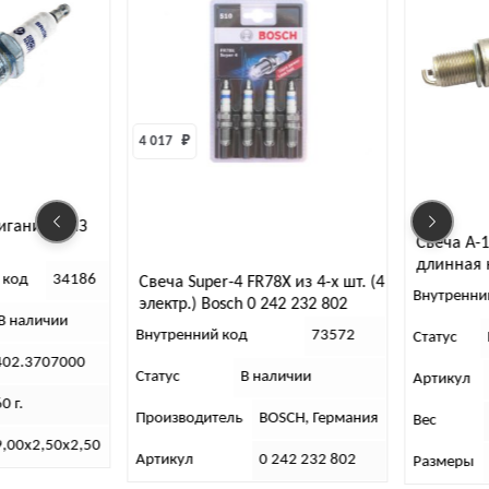
4 017 
₽
игания ЗМЗ
Свеча А-1
длинная 
 код
34186
Свеча Super-4 FR78X из 4-х шт. (4
Внутренни
электр.) Bosch 0 242 232 802
В наличии
Внутренний код
73572
Статус
402.3707000
Статус
В наличии
Артикул
0 г.
Производитель
BOSCH, Германия
Вес
9,00х2,50х2,50
Артикул
0 242 232 802
Размеры