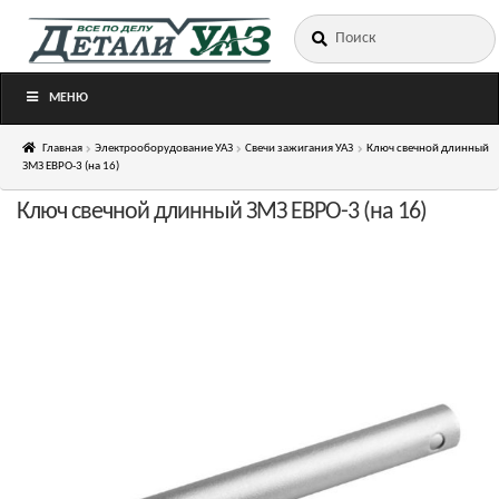
Искать:
Перейти
Перейти
к
к
навигации
содержимому
МЕНЮ
Главная
Электрооборудование УАЗ
Свечи зажигания УАЗ
Ключ свечной длинный
ЗМЗ ЕВРО-3 (на 16)
Ключ свечной длинный ЗМЗ ЕВРО-3 (на 16)