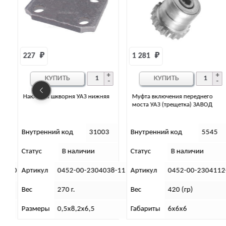
1 281 
₽
5 011 
₽
КУПИТЬ
КУПИТЬ
я
Муфта включения переднего
Вал ведомый колесного
моста УАЗ (трещетка) ЗАВОД
редуктора переднего моста
правый (с точкой)
3
Внутренний код
5545
Внутренний код
2609
Статус
В наличии
Статус
В наличии
38-11
Артикул
0452-00-2304112-01
Артикул
0469-00-2307122
Вес
420 (гр)
Вес
2,9 (кг)
Габариты
6х6х6
Размеры
17х20,3х17 (см)