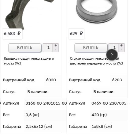
629 
₽
170 
₽
КУПИТЬ
КУПИТЬ
Стакан подшипника ведущей
Гайка крепления подшипника
шестерни переднего моста УАЗ
колесного редуктора левая
Внутренний код
6203
Внутренний код
2618
Статус
В наличии
Статус
В наличии
С
0
Артикул
0469-00-2307095-00
Артикул
0469-00-2407139-00
Вес
420 (гр)
Вес
57 (гр)
Габариты
1х8х8 (см)
Размеры
0,6х7х7 (см)