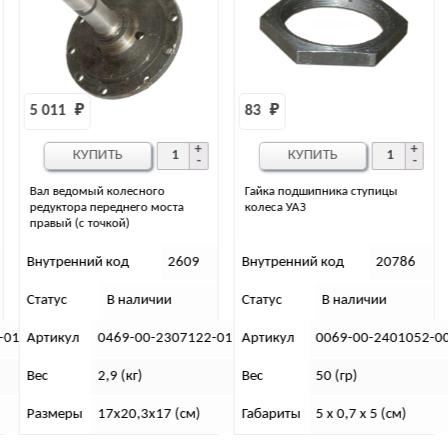
83 
₽
6 583 
₽
КУПИТЬ
КУПИТЬ
Гайка подшипника ступицы
Крышка подшипника заднего
колеса УАЗ
моста УАЗ
Внутренний код
20786
Внутренний код
6030
Статус
В наличии
Статус
В наличии
-01
Артикул
0069-00-2401052-00
Артикул
3160-00-2401015-0
Вес
50 (гр)
Вес
3,6 (кг)
Габариты
5 x 0,7 x 5 (см)
Габариты
2,5х6х12 (см)