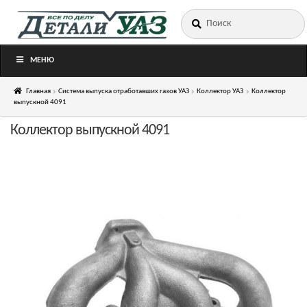
Искать:
Перейти
Перейти
к
к
навигации
содержимому
МЕНЮ
Главная
Система выпуска отработавших газов УАЗ
Коллектор УАЗ
Коллектор
выпускной 4091
Коллектор выпускной 4091