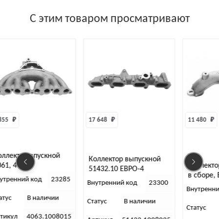
С этим товаром просматривают
17 648 
₽
11 480 
₽
впускной
Коллектор выпускной
Коллектор выпускн
51432.10 ЕВРО-4
в сборе, ЕВРО-3
код
23285
Внутренний код
23300
Внутренний код
 наличии
Статус
В наличии
Статус
В налич
063.1008015