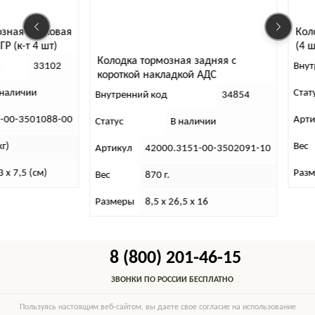
Колодки тормозные ди
(4 шт) (KNU-3501090-61
Колодка тормозная задняя с
Внутренний код
32
короткой накладкой АДС
(усиленная)
Статус
В наличии
Внутренний код
34854
Артикул
3160-00-3501
Статус
В наличии
Вес
1 920 г.
Артикул
42000.3151-00-3502091-10
Размеры
8х8х16
Вес
870 г.
Размеры
8,5 х 26,5 х 16
8 (800) 201-46-15
ЗВОНКИ ПО РОССИИ БЕСПЛАТНО
Пользуясь настоящим веб-сайтом, вы даете свое согласие на использование