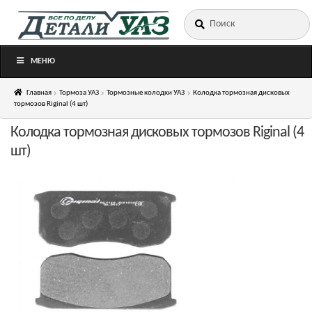
Искать:
Перейти
Перейти
к
к
навигации
содержимому
МЕНЮ
Главная
Тормоза УАЗ
Тормозные колодки УАЗ
Колодка тормозная дисковых
тормозов Riginal (4 шт)
Колодка тормозная дисковых тормозов Riginal (4
шт)