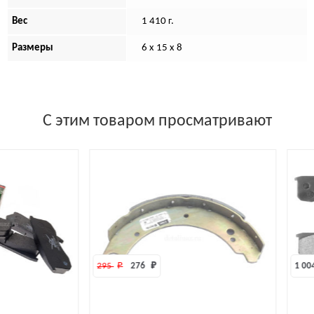
Вес
1 410 г.
Размеры
6 х 15 х 8
С этим товаром просматривают
295 
₽
276 
₽
1 004 
₽