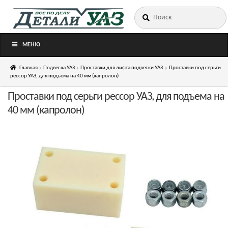
Искать:
Перейти
Перейти
к
к
навигации
содержимому
МЕНЮ
Главная
Подвеска УАЗ
Проставки для лифта подвески УАЗ
Проставки под серьги
рессор УАЗ, для подъема на 40 мм (капролон)
Проставки под серьги рессор УАЗ, для подъема на
40 мм (капролон)