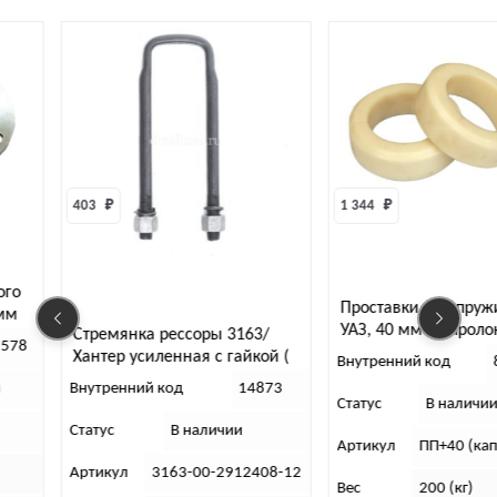
403 
₽
1 344 
₽
ого
Проставки под пруж
 мм
УАЗ, 40 мм (капроло
Стремянка рессоры 3163/
8578
шт/
Хантер усиленная c гайкой (
Внутренний код
243мм )
и
Внутренний код
14873
Статус
В наличи
Статус
В наличии
Артикул
ПП+40 (кап
Артикул
3163-00-2912408-12
Вес
200 (кг)