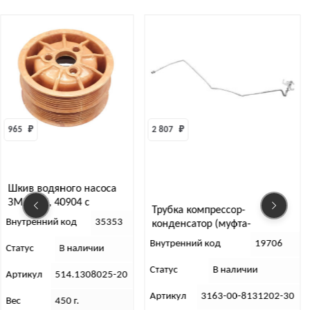
₽
2 807 
₽
5 61
в водяного насоса
-514, 40904 с
Эле
Трубка компрессор-
диционером
Пат
тренний код
35353
конденсатор (муфта-
испаритель) УАЗ Патриот
Вну
Внутренний код
19706
ус
В наличии
SANDEN
Стат
Статус
В наличии
икул
514.1308025-20
Арт
Артикул
3163-00-8131202-30
450 г.