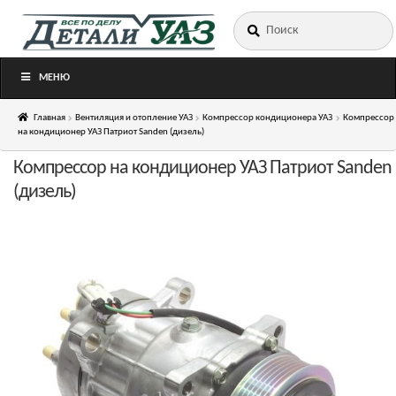
Искать:
Перейти
Перейти
к
к
навигации
содержимому
МЕНЮ
Главная
Вентиляция и отопление УАЗ
Компрессор кондиционера УАЗ
Компрессор
на кондиционер УАЗ Патриот Sanden (дизель)
Компрессор на кондиционер УАЗ Патриот Sanden
(дизель)