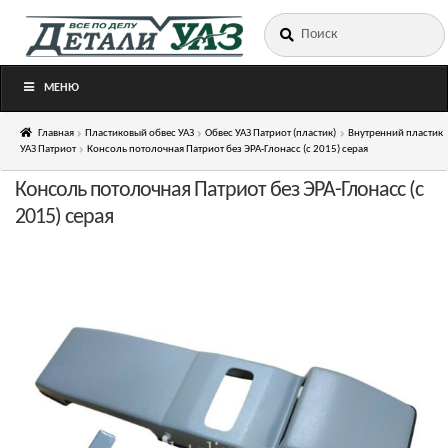
Искать:
Перейти
Перейти
к
к
навигации
содержимому
МЕНЮ
Главная
Пластиковый обвес УАЗ
Обвес УАЗ Патриот (пластик)
Внутренний пластик
УАЗ Патриот
Консоль потолочная Патриот без ЭРА-Глонасс (c 2015) серая
Консоль потолочная Патриот без ЭРА-Глонасс (c
2015) серая