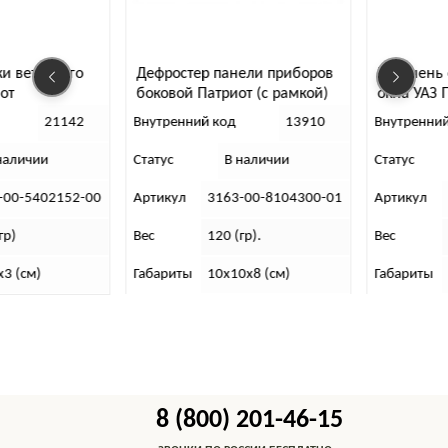
Дефростер панели приборов
Поручень стойки ветрово
боковой Патриот (с рамкой)
окна УАЗ Патриот
рестайлинг-2019 левый
Внутренний код
13910
Внутренний код
211
Статус
В наличии
Статус
В наличии
Артикул
3163-00-8104300-01
Артикул
3163-00-540215
Вес
120 (гр).
Вес
120 (гр)
Габариты
10х10х8 (см)
Габариты
5х10х3 (см)
8 (800) 201-46-15