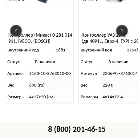
26 890 
₽
33 125 
₽
Контроллер (Микас) 0 281 014
Контроллер УАЗ 2206
911, IVECO, (BOSCH)
(дв.40911, Евро-4, ГУР) с 2
г. [прош.1037 532973) 0 26
Внутренний код
1881
Внутренний код
3154
S07 322
Статус
В наличии
Статус
В наличии
Артикул
3163-10-3763010-00
Артикул
2206-95-3763014
Вес
690 (гр)
Вес
220 г.
Размеры
4х17х20 (см)
Размеры
4х14х12,4
8 (800) 201-46-15