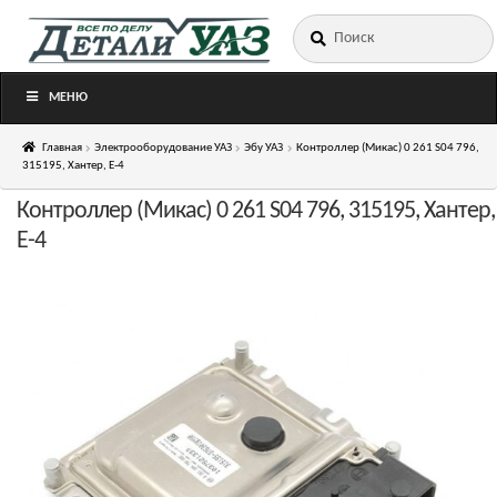
Искать:
Перейти
Перейти
к
к
навигации
содержимому
МЕНЮ
Главная
Электрооборудование УАЗ
Эбу УАЗ
Контроллер (Микас) 0 261 S04 796,
315195, Хантер, Е-4
Контроллер (Микас) 0 261 S04 796, 315195, Хантер,
Е-4