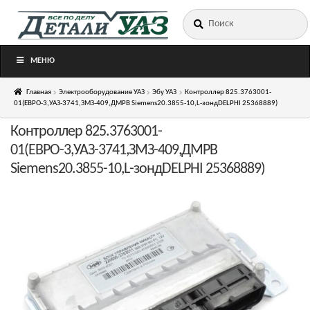
Искать:
Перейти
Перейти
к
к
навигации
содержимому
МЕНЮ
Главная
Электрооборудование УАЗ
Эбу УАЗ
Контроллер 825.3763001-
01(ЕВРО-3,УАЗ-3741,ЗМЗ-409,ДМРВ Siemens20.3855-10,L-зондDELPHI 25368889)
Контроллер 825.3763001-
01(ЕВРО-3,УАЗ-3741,ЗМЗ-409,ДМРВ
Siemens20.3855-10,L-зондDELPHI 25368889)