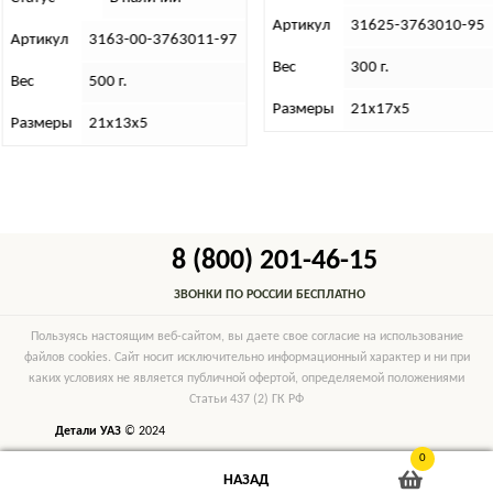
Артикул
31625-3763010-95
тикул
3163-00-3763011-97
Вес
300 г.
с
500 г.
Размеры
21х17х5
змеры
21х13х5
8 (800) 201-46-15
ЗВОНКИ ПО РОССИИ БЕСПЛАТНО
Пользуясь настоящим веб-сайтом, вы даете свое согласие на использование
файлов cookies. Сайт носит исключительно информационный характер и ни при
каких условиях не является публичной офертой, определяемой положениями
Статьи 437 (2) ГК РФ
Детали УАЗ
© 2024
0