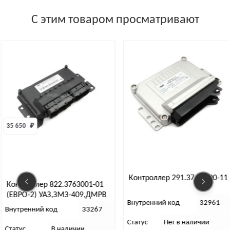
С этим товаром просматривают
650 
₽
Контроллер 291.3763 000-11
нтроллер 822.3763001-01
ВРО-2) УАЗ,ЗМЗ-409,ДМРВ
Внутренний код
32961
emens 20.3855
утренний код
33267
Статус
Нет в наличии
тус
В наличии