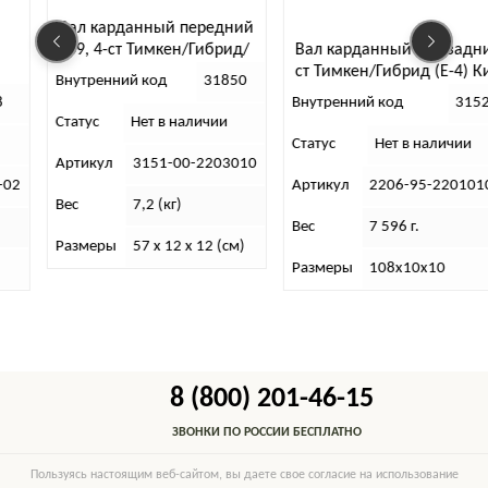
Вал
карданный передний
УАЗ
Вал карданный 452 задний 4-
 4-ст Тимкен/Гибрид/
(2-х
ст Тимкен/Гибрид (Е-4) КиТ
кт (Чернигов)
Внут
енний код
31850
112
Внутренний код
31524
Стат
с
Нет в наличии
Статус
Нет в наличии
Арт
кул
3151-00-2203010
Артикул
2206-95-2201010-91
Вес
7,2 (кг)
Вес
7 596 г.
Раз
еры
57 х 12 х 12 (см)
Размеры
108х10х10
8 (800) 201-46-15
ЗВОНКИ ПО РОССИИ БЕСПЛАТНО
Пользуясь настоящим веб-сайтом, вы даете свое согласие на использование