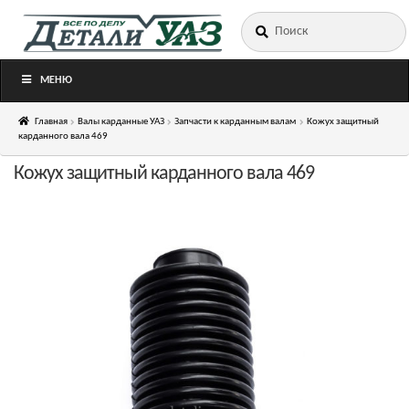
Искать:
Перейти
Перейти
к
к
навигации
содержимому
МЕНЮ
Главная
Валы карданные УАЗ
Запчасти к карданным валам
Кожух защитный
карданного вала 469
Кожух защитный карданного вала 469