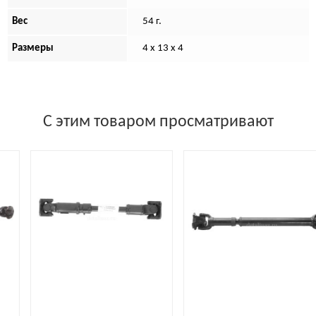
Вес
54 г.
Размеры
4 х 13 х 4
С этим товаром просматривают
25 6