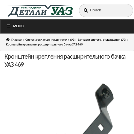
Искать:
Перейти
Перейти
к
к
навигации
содержимому
МЕНЮ
Главная
Система охлаждения двигателя УАЗ
Запчасти системы охлаждения УАЗ
Кронштейн крепления расширительного бачка УАЗ 469
Кронштейн крепления расширительного бачка
УАЗ 469