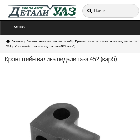
Искать:
Перейти
Перейти
к
к
навигации
содержимому
МЕНЮ
Главная
Система питания двигателя УАЗ
Прочие детали системы питания двигателя
УАЗ
Кронштейн валика педали газа 452 (карб)
Кронштейн валика педали газа 452 (карб)