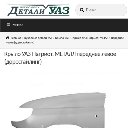
Искать:
Перейти
Перейти
к
к
навигации
содержимому
МЕНЮ
Главная
Кузовные детали УАЗ
Крыло УАЗ
Крыло УАЗ-Патриот, МЕТАЛЛ переднее
левое (дорестайлинг)
Крыло УАЗ-Патриот, МЕТАЛЛ переднее левое
(дорестайлинг)