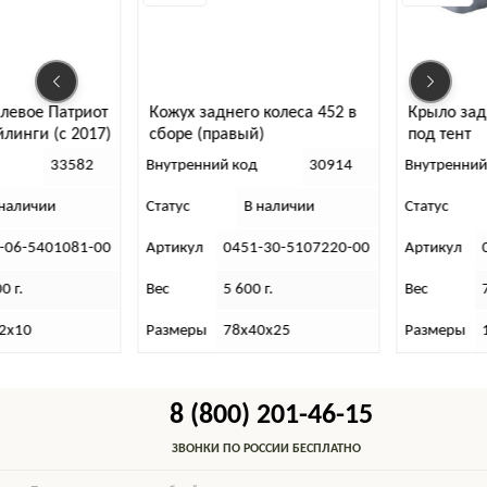
Патриот
Кожух заднего колеса 452 в
Крыло заднее пра
(с 2017)
сборе (правый)
под тент
33582
Внутренний код
30914
Внутренний код
и
Статус
В наличии
Статус
В нал
1081-00
Артикул
0451-30-5107220-00
Артикул
0469-00
Вес
5 600 г.
Вес
7 000 г.
Размеры
78х40х25
Размеры
118х70х
8 (800) 201-46-15
ЗВОНКИ ПО РОССИИ БЕСПЛАТНО