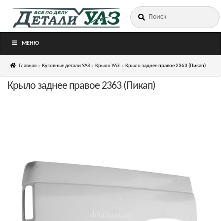
Искать:
Перейти
Перейти
к
к
навигации
содержимому
МЕНЮ
Главная
Кузовные детали УАЗ
Крыло УАЗ
Крыло заднее правое 2363 (Пикап)
Крыло заднее правое 2363 (Пикап)