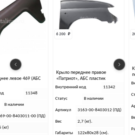
6 200 
₽
20 317 
₽
Крыло заднее
Крыло переднее правое
под тент
69 (АБС
«Патриот», АБС пластик
Внутренний ко
(дорестайлинг)
Внутренний код
11342
11348
Статус
Статус
В наличии
Артикул
046
Артикул
3163-00-8403012 (ПД)
11-00 (ПД)
Вес
7 00
Вес
2,7 (кг).
Размеры
118
Габариты
122х80х28 (см).