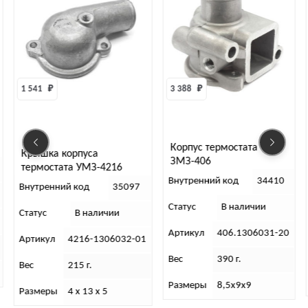
1 541 
₽
3 388 
₽
Корпус термостата
Крышка корпуса
ЗМЗ-406
термостата УМЗ-4216
(штуцер сверху)
Внутренний код
34410
Внутренний код
35097
Статус
В наличии
Статус
В наличии
Артикул
406.1306031-20
Артикул
4216-1306032-01
Вес
390 г.
Вес
215 г.
Размеры
8,5х9х9
Размеры
4 х 13 х 5