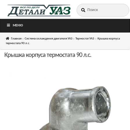
Искать:
Перейти
Перейти
к
к
навигации
содержимому
МЕНЮ
Главная
Система охлаждения двигателя УАЗ
Термостат УАЗ
Крышка корпуса
термостата 90 л.с.
Крышка корпуса термостата 90 л.с.