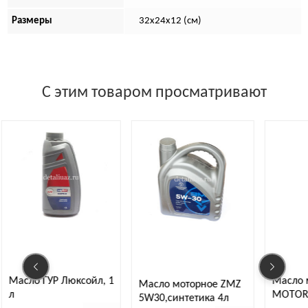
Размеры
32х24х12 (см)
С этим товаром просматривают
 ГУР Люксойл, 1
Масло моторно
Масло моторное ZMZ
MOTOR OIL P
5W30,синтетика 4л