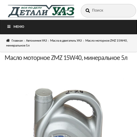
Искать:
Перейти
Перейти
к
к
навигации
содержимому
МЕНЮ
Главная
Автохимия УАЗ
Масла в двигатель УАЗ
Масло моторное ZMZ 15W40,
минеральное 5л
Масло моторное ZMZ 15W40, минеральное 5л