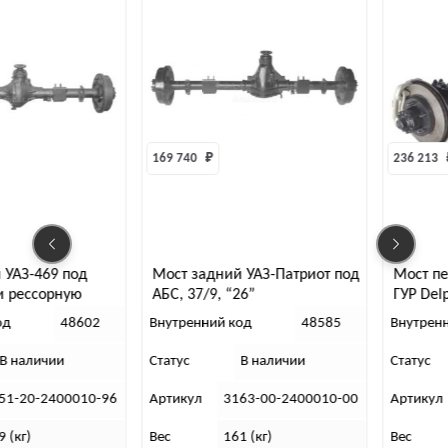
169 740 
₽
236 213 
 УАЗ-469 под
Мост задний УАЗ-Патриот под
Мост пе
и рессорную
АБС, 37/9, “26”
ГУР Delp
. пара 37/8 “25”
“45”
од
48602
Внутренний код
48585
Внутрен
В наличии
Статус
В наличии
Статус
51-20-2400010-96
Артикул
3163-00-2400010-00
Артикул
9 (кг)
Вес
161 (кг)
Вес