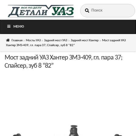
Искать:
Перейти
Перейти
к
к
навигации
содержимому
МЕНЮ
Главная
Мосты УАЗ
Задний мост УАЗ
Задний мост Хантер
Мост задний УАЗ
Хантер ЗМЗ-409, гл. пара 37; Спайсер, зуб 8 “82”
Мост задний УАЗ Хантер ЗМЗ-409, гл. пара 37;
Спайсер, зуб 8 “82”