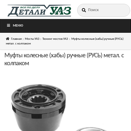
Искать:
Перейти
Перейти
к
к
навигации
содержимому
МЕНЮ
Главная
Мосты УАЗ
Тюнинг мостов УАЗ
Муфты колесные (хабы) ручные (РУСЬ)
метал. с колпаком
Муфты колесные (хабы) ручные (РУСЬ) метал. с
колпаком