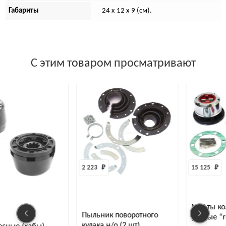
Габариты
24 x 12 x 9 (см).
С этим товаром просматривают
2 223 
₽
15 125 
₽
Муфты ко
Пыльник поворотного
ручные “
кулака н/о (2 шт)