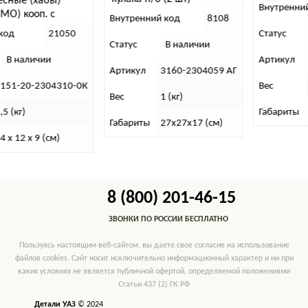
есные (хабы)
(серияХ)
Внутренни
МО) кооп. с
Внутренний код
8108
код
21050
Статус
Статус
В наличии
В наличии
Артикул
Артикул
3160-2304059 АГ
3151-20-2304310-0К
Вес
Вес
1 (кг)
,5 (кг)
Габариты
Габариты
27х27х17 (см)
4 x 12 x 9 (см)
8 (800) 201-46-15
ЗВОНКИ ПО РОССИИ БЕСПЛАТНО
Пользуясь настоящим веб-сайтом, вы даете свое согласие на использование
файлов cookies. Сайт носит исключительно информационный характер и ни при
каких условиях не является публичной офертой, определяемой положениями
Статьи 437 (2) ГК РФ
Детали УАЗ
© 2024