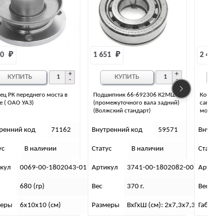
1 651 
₽
2 456 
₽
КУПИТЬ
КУПИТЬ
Подшипник 66-692306 К2МШ2
Комплект герметизации (вывода)
(промежуточного вала задний)
сапунов УЛУЧШЕННЫЙ на все
(Волжский стандарт)
модели УАЗ
Внутренний код
59571
Внутренний код
7240
Статус
В наличии
Статус
В наличии
С
1
Артикул
3741-00-1802082-00
Артикул
СП
Вес
370 г.
Вес
1,5 (кг)
Размеры
ВхГхШ (см): 2х7,3х7,3
Габариты
15х10х7 (см)