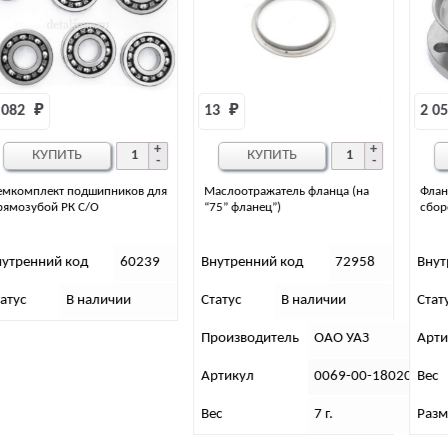
13 
₽
2 050 
₽
КУПИТЬ
КУПИТЬ
Маслоотражатель фланца (на
Фланец РК переднего моста в
“75” фланец”)
сборе ( ОАО УАЗ)
Внутренний код
72958
Внутренний код
71162
Статус
В наличии
Статус
В наличии
Производитель
ОАО УАЗ
Артикул
0069-00-1802043-0
Артикул
0069-00-1802077-97
Вес
680 (гр)
Вес
7 г.
Размеры
6х10х10 (см)