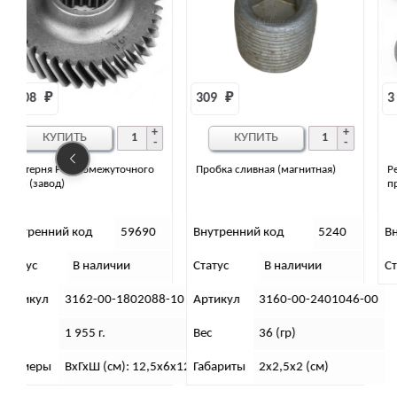
309 
₽
3 082 
₽
КУПИТЬ
КУПИТЬ
Пробка сливная (магнитная)
Ремкомплект подшипников для
прямозубой РК С/О
0
Внутренний код
5240
Внутренний код
60239
Статус
В наличии
Статус
В наличии
88-10
Артикул
3160-00-2401046-00
Вес
36 (гр)
5х6х12,5
Габариты
2х2,5х2 (см)