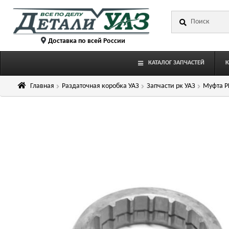
Перейти
Перейти
Искать:
к
к
навигации
содержимому
Доставка по всей России
КАТАЛОГ ЗАПЧАСТЕЙ
Главная
Раздаточная коробка УАЗ
Запчасти рк УАЗ
Муфта Р