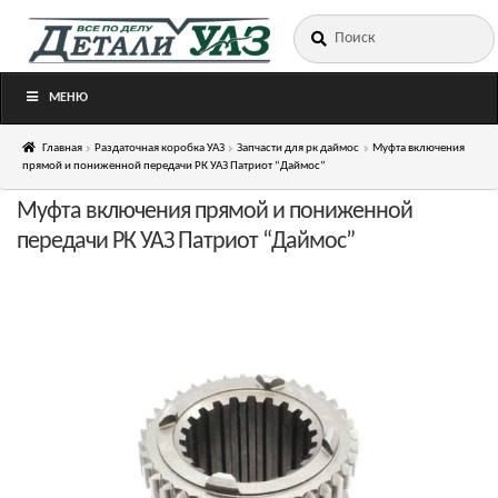
Искать:
Перейти
Перейти
к
к
навигации
содержимому
МЕНЮ
Главная
Раздаточная коробка УАЗ
Запчасти для рк даймос
Муфта включения
прямой и пониженной передачи РК УАЗ Патриот “Даймос”
Муфта включения прямой и пониженной
передачи РК УАЗ Патриот “Даймос”