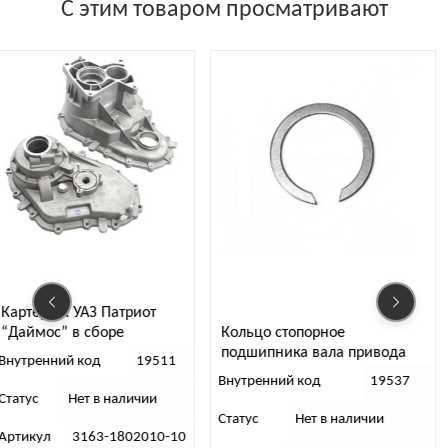
С этим товаром просматривают
Картер РК УАЗ Патриот
Кольцо стопорное
“Даймос” в сборе
подшипника вала привода
Внутренний код
19511
переднего моста РК “Даймос”
Внутренний код
19537
Статус
Нет в наличии
Статус
Нет в наличии
Артикул
3163-1802010-10