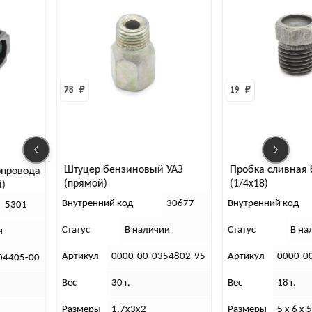
78 
₽
19 
₽
Штуцер бензиновый УАЗ
Пробка сливная б/бака УАЗ
(прямой)
(1/4х18)
Внутренний код
30677
Внутренний код
30673
Статус
В наличии
Статус
В наличии
Артикул
0000-00-0354802-95
Артикул
0000-00-0353052-2
Вес
30 г.
Вес
18 г.
Размеры
1,7х3х2
Размеры
5 х 6 х 5