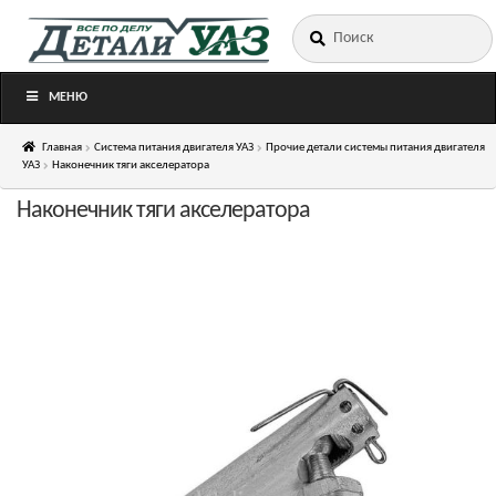
Искать:
Перейти
Перейти
к
к
навигации
содержимому
МЕНЮ
Главная
Система питания двигателя УАЗ
Прочие детали системы питания двигателя
УАЗ
Наконечник тяги акселератора
Наконечник тяги акселератора