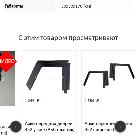
Габариты
50х30х170 (см)
С этим товаром просматривают
1 249 
₽
1 584 
₽
Арки передних дверей
Арки передних дверей
онки
452 узкие (АБС пластик)
452 широкие (АБС
ик)
пластик) 2 шт