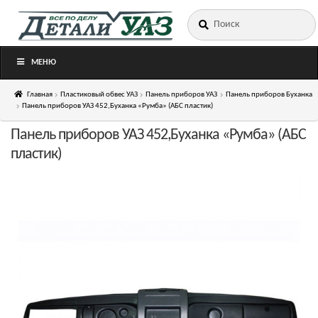
Искать:
Перейти
Перейти
к
к
навигации
содержимому
МЕНЮ
Главная
Пластиковый обвес УАЗ
Панель приборов УАЗ
Панель приборов Буханка
Панель приборов УАЗ 452,Буханка «Румба» (АБС пластик)
Панель приборов УАЗ 452,Буханка «Румба» (АБС
пластик)