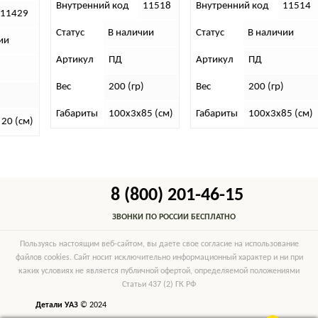
Внутренний код
11518
Внутренний код
11514
11429
Статус
В наличии
Статус
В наличии
ии
Артикул
ПД
Артикул
ПД
Вес
200 (гр)
Вес
200 (гр)
Габариты
100х3х85 (см)
Габариты
100х3х85 (см)
 20 (см)
8 (800) 201-46-15
ЗВОНКИ ПО РОССИИ БЕСПЛАТНО
Пользуясь настоящим веб-сайтом, вы даете свое согласие на использование
файлов cookies. Сайт носит исключительно информационный характер и ни при
каких условиях не является публичной офертой, определяемой положениями
Статьи 437 (2) ГК РФ
Детали УАЗ
© 2024