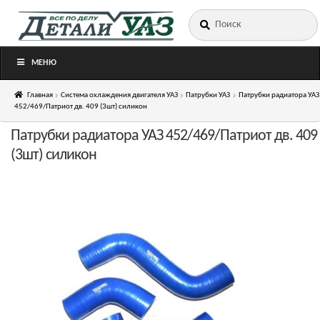
Искать:
Перейти
Перейти
к
к
навигации
содержимому
МЕНЮ
Главная
Система охлаждения двигателя УАЗ
Патрубки УАЗ
Патрубки радиатора УАЗ
452/469/Патриот дв. 409 (3шт) силикон
Патрубки радиатора УАЗ 452/469/Патриот дв. 409
(3шт) силикон