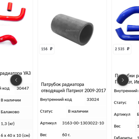
56 
₽
2 535 
₽
5
Патрубки радиатора УАЗ
Патриот, Ивеко, силикон
Патрубок радиатора
П
(4 шт)
отводящий Патриот 2009-2017
Внутренний код
30437
нутренний код
33024
В
Статус
В наличии
татус
В наличии
С
Артикул
Балаково
ртикул
3163-00-1303022-10
А
Вес
1,3 (кг).
ес
60 г.
В
Габариты
10 х 50 х 20 (см)