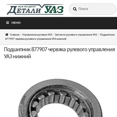
Искать:
Перейти
Перейти
к
к
навигации
содержимому
МЕНЮ
Главная
Управление рулевое УАЗ
Запчасти рулевого управления УАЗ
Подшипник
877907 червяка рулевого управления УАЗ нижний
Подшипник 877907 червяка рулевого управления
УАЗ нижний