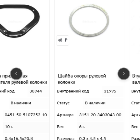
48 
₽
Шайба опоры рулевой
Втулка дистанционная
ки
колонки
вала червяка рулевого
управления
Внутренний код
31995
Внутренний код
3
Статус
В наличии
Статус
Нет в наличи
10
Артикул
3151-20-3403043-00
Артикул
0469-00-3401
Вес
6 г.
Вес
7 г.
Размеры
0,3 х 4,5 х 4,5
Размеры
3х7х3