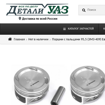
Перейти
Перейти
Искать:
к
к
навигации
содержимому
Доставка по всей России
КАТАЛОГ ЗАПЧАСТЕЙ
Главная
Нет в наличии
Поршни с пальцами 95,5 (ЗМЗ-409) Евр