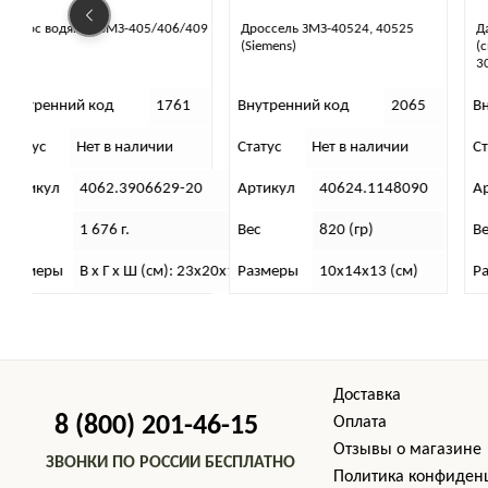
409
Дроссель ЗМЗ-40524, 40525
Датчик положения колен. вала
(Siemens)
(синхронизации) Bosch 0 261 21
302, Е-3
1
Внутренний код
2065
Внутренний код
2163
Статус
Нет в наличии
Статус
Нет в наличии
20
Артикул
40624.1148090
Артикул
40904.3847010.
Вес
820 (гр)
Вес
72 (гр)
23х20х16
Размеры
10х14х13 (см)
Размеры
13х11х0,5 (см)
Доставка
8 (800) 201-46-15
Оплата
Отзывы о магазине
ЗВОНКИ ПО РОССИИ БЕСПЛАТНО
Политика конфиден