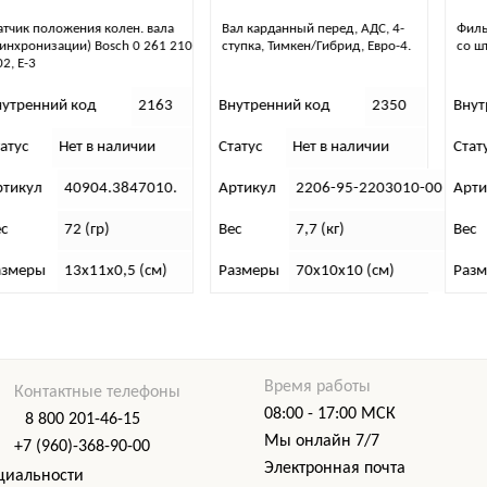
Вал карданный перед, АДС, 4-
Фильтр грубой очистки топлива
0
ступка, Тимкен/Гибрид, Евро-4.
со штуцером в сборе 3160
Внутренний код
2350
Внутренний код
1467
Статус
Нет в наличии
Статус
Нет в наличии
Артикул
2206-95-2203010-00
Артикул
3160-10-1105009-0
Вес
7,7 (кг)
Вес
1 467 г.
Размеры
70х10х10 (см)
Размеры
В х Г х Ш (см): 16х13
Время работы
Контактные телефоны
08:00 - 17:00 МСК
8 800 201-46-15
Мы онлайн 7/7
+7 (960)-368-90-00
Электронная почта
циальности