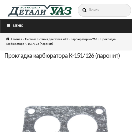
Искать:
Перейти
Перейти
к
к
навигации
содержимому
МЕНЮ
Главная
Система питания двигателя УАЗ
Карбюратор на УАЗ
Прокладка
карбюратора К-151/126 (паронит)
Прокладка карбюратора К-151/126 (паронит)