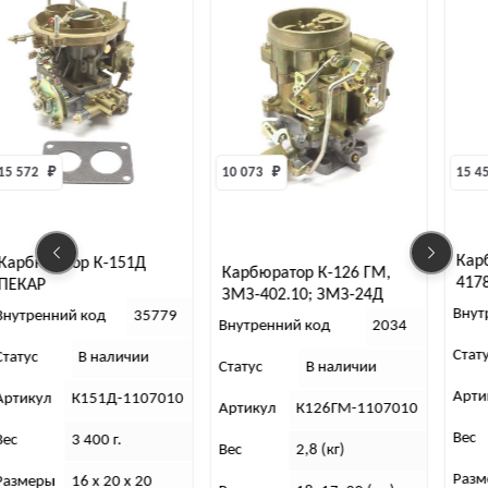
15 572 
₽
10 073 
₽
15 45
Кар
Карбюратор К-151Д
Карбюратор К-126 ГМ,
417
ПЕКАР
ЗМЗ-402.10; ЗМЗ-24Д
Внут
ПЕКАР
Внутренний код
35779
Внутренний код
2034
Стат
Статус
В наличии
Статус
В наличии
Арти
Артикул
К151Д-1107010
Артикул
К126ГМ-1107010
Вес
Вес
3 400 г.
Вес
2,8 (кг)
Разм
Размеры
16 х 20 х 20