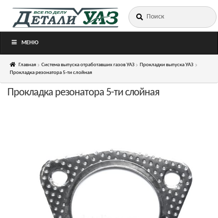
Искать:
Перейти
Перейти
к
к
навигации
содержимому
МЕНЮ
Главная
Система выпуска отработавших газов УАЗ
Прокладки выпуска УАЗ
Прокладка резонатора 5-ти слойная
Прокладка резонатора 5-ти слойная