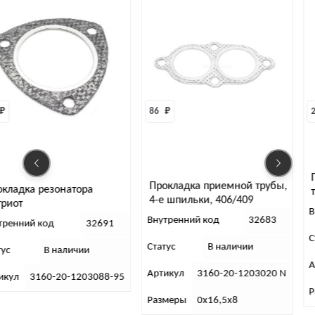
86 
₽
204 
₽
Прокладка п
Прокладка приемной трубы,
онатора
трубы УАЗ 31
4-е шпильки, 406/409
УМЗ-4216 (п
Внутренний к
(металл)
Внутренний код
32683
32691
Статус
В
Статус
В наличии
аличии
Артикул
31
Артикул
3160-20-1203020 N
20-1203088-95
Размеры
1х
Размеры
0х16,5х8