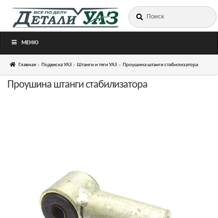
Искать:
Перейти
Перейти
к
к
навигации
содержимому
МЕНЮ
Главная
Подвеска УАЗ
Штанги и тяги УАЗ
Проушина штанги стабилизатора
Проушина штанги стабилизатора