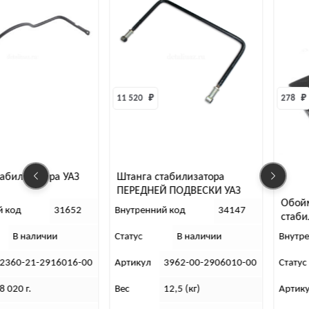
11 520 
₽
278 
₽
табилизатора УАЗ
Штанга стабилизатора
ПЕРЕДНЕЙ ПОДВЕСКИ УАЗ
Обойм
3962, 452 (Евро-4)
й код
31652
Внутренний код
34147
стаби
3160
В наличии
Статус
В наличии
Внутр
2360-21-2916016-00
Артикул
3962-00-2906010-00
Статус
8 020 г.
Вес
12,5 (кг)
Артик