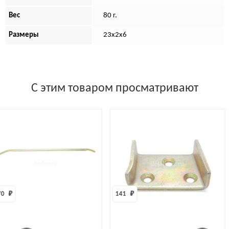
Вес
80 г.
Размеры
23х2х6
С этим товаром просматривают
0 
₽
141 
₽