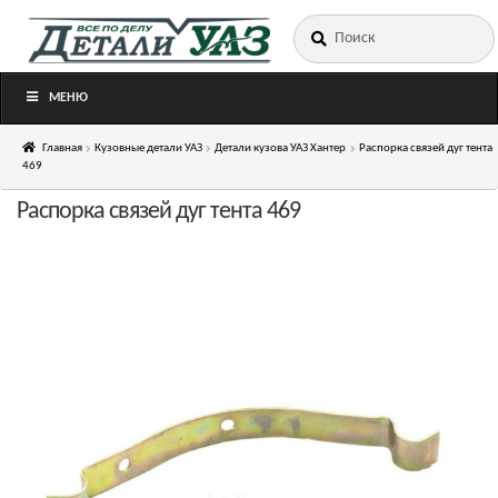
Искать:
Перейти
Перейти
к
к
навигации
содержимому
МЕНЮ
Главная
Кузовные детали УАЗ
Детали кузова УАЗ Хантер
Распорка связей дуг тента
469
Распорка связей дуг тента 469