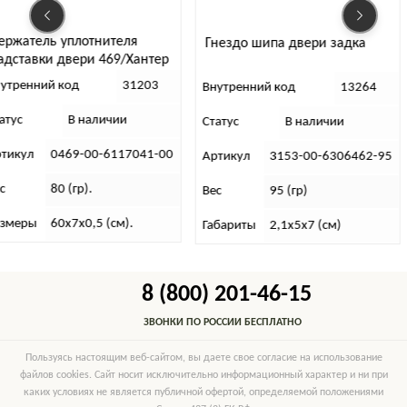
ержатель уплотнителя
Гнездо шипа двери задка
адставки двери 469/Хантер
наклонный левый)
утренний код
31203
Внутренний код
13264
атус
В наличии
Статус
В наличии
ртикул
0469-00-6117041-00
Артикул
3153-00-6306462-95
с
80 (гр).
Вес
95 (гр)
азмеры
60х7х0,5 (см).
Габариты
2,1х5х7 (см)
8 (800) 201-46-15
ЗВОНКИ ПО РОССИИ БЕСПЛАТНО
Пользуясь настоящим веб-сайтом, вы даете свое согласие на использование
файлов cookies. Сайт носит исключительно информационный характер и ни при
каких условиях не является публичной офертой, определяемой положениями