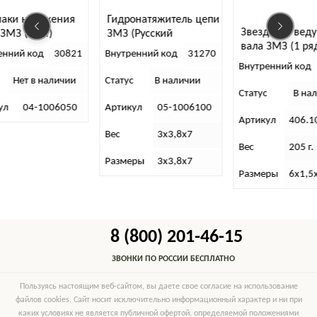
аки натяжения
Гидронатяжитель цепи
Звездочка вед
ЗМЗ (2 шт)
ЗМЗ (Русский
вала ЗМЗ (1 ря
богатырь)
енний код
30821
Внутренний код
31270
Внутренний код
Нет в наличии
Статус
В наличии
Статус
В на
ул
04-1006050
Артикул
05-1006100
Артикул
406.1
Вес
3х3,8х7
Вес
205 г.
Размеры
3х3,8х7
Размеры
6х1,5
8 (800) 201-46-15
ЗВОНКИ ПО РОССИИ БЕСПЛАТНО
Пользуясь настоящим веб-сайтом, вы даете свое согласие на использование
файлов cookies. Сайт носит исключительно информационный характер и ни при
каких условиях не является публичной офертой, определяемой положениями