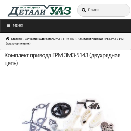
Искать:
Перейти
Перейти
к
к
навигации
содержимому
МЕНЮ
Главная
Запчасти на двигатель УАЗ
ГРМ УАЗ
Комплект привода ГРМ ЗМЗ-5143
(двухрядная цепь)
Комплект привода ГРМ ЗМЗ-5143 (двухрядная
цепь)