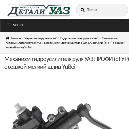
Искать:
Перейти
Перейти
к
к
навигации
содержимому
МЕНЮ
Главная
Управление рулевое УАЗ
Гидроусилитель руля на УАЗ
Механизмы
гидроусилителя (гура) УАЗ
Механизм гидроусилителя руля УАЗ ПРОФИ (с ГУР) с сошкой
мелкий шлиц YuBei
Механизм гидроусилителя руля УАЗ ПРОФИ (с ГУР)
с сошкой мелкий шлиц YuBei