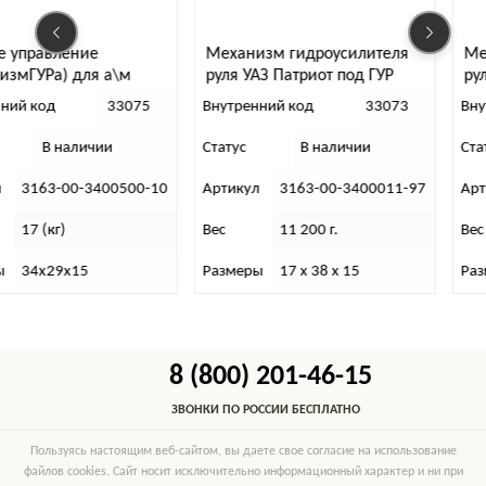
Механизм гидроусилителя
Механизм гидроусилит
руля УАЗ Патриот под ГУР
руля УАЗ 452 (без колон
Delphi (с сошкой)
Внутренний код
33073
Внутренний код
31
Статус
В наличии
Статус
В наличии
0
Артикул
3163-00-3400011-97
Артикул
2206-95-34000
Вес
11 200 г.
Вес
13 800 г.
Размеры
17 х 38 х 15
Размеры
37х24х21
8 (800) 201-46-15
ЗВОНКИ ПО РОССИИ БЕСПЛАТНО
Пользуясь настоящим веб-сайтом, вы даете свое согласие на использование
файлов cookies. Сайт носит исключительно информационный характер и ни при