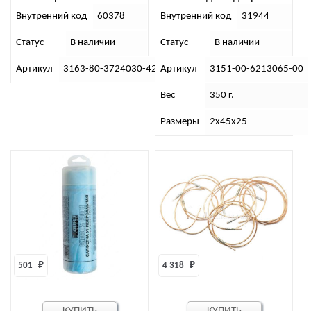
(дв.51432,Евро-4)
кронштейном в сборе
Внутренний код
60378
Внутренний код
31944
(левая) (31944)
Статус
В наличии
Статус
В наличии
Артикул
3163-80-3724030-42
Артикул
3151-00-6213065-00
Вес
350 г.
Размеры
2х45х25
501 
₽
4 318 
₽
КУПИТЬ
КУПИТЬ