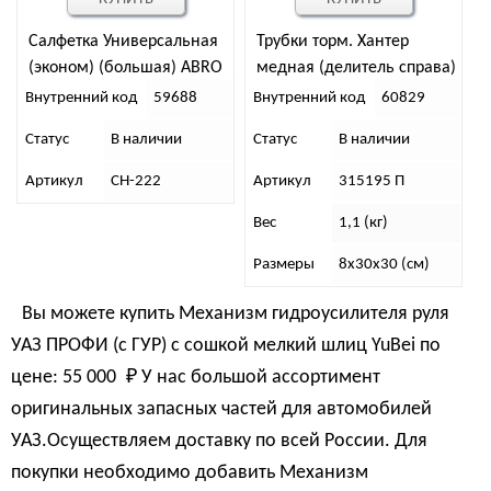
Салфетка Универсальная
Трубки торм. Хантер
(эконом) (большая) ABRO
медная (делитель справа)
MASTERS
Внутренний код
59688
Внутренний код
60829
Статус
В наличии
Статус
В наличии
Артикул
CH-222
Артикул
315195 П
Вес
1,1 (кг)
Размеры
8х30х30 (см)
Вы можете купить Механизм гидроусилителя руля
УАЗ ПРОФИ (с ГУР) с сошкой мелкий шлиц YuBei по
цене:
55 000 
₽
У нас большой ассортимент
оригинальных запасных частей для автомобилей
УАЗ.Осуществляем доставку по всей России. Для
покупки необходимо добавить Механизм