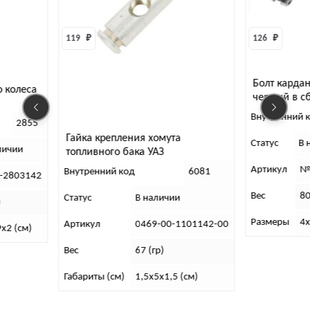
119 
₽
126 
₽
Болт карда
о колеса
черный в с
шт)
Внутренний 
2855
Гайка крепления хомута
Статус
В 
личии
топливного бака УАЗ
Артикул
№
Внутренний код
6081
-2803142
Вес
80
Статус
В наличии
)
Размеры
4х
Артикул
0469-00-1101142-00
9х2 (см)
Вес
67 (гр)
Габариты (см)
1,5х5х1,5 (см)