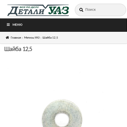
Искать:
Перейти
Перейти
к
к
навигации
содержимому
МЕНЮ
Главная
Метизы УАЗ
Шайба 12,5
Шайба 12,5