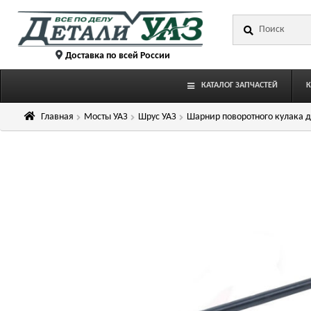
Перейти
Перейти
Искать:
к
к
навигации
содержимому
Доставка по всей России
КАТАЛОГ ЗАПЧАСТЕЙ
Главная
Мосты УАЗ
Шрус УАЗ
Шарнир поворотного кулака д