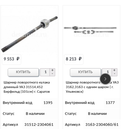
8 213 
₽
7 096 
₽
КУПИТЬ
КУПИТЬ
Шарнир поворотного кулака УАЗ
Шарнир поворотного кулака УАЗ,
3162,3163 с одним шаром ( г.
короткий (гибридный мост)
Ульяновск)
Внутренний код
1377
Внутренний код
33958
Статус
В наличии
Статус
В наличии
Артикул
3163-2304060/61
Артикул
3741-00-2304060