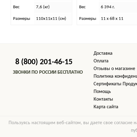
Вес
6 394 г.
Вес
6 240 г.
)
Размеры
11 х 68 х 11
Размеры
12х75х12
Доставка
8 (800) 201-46-15
Оплата
Отзывы о магазине
ЗВОНКИ ПО РОССИИ БЕСПЛАТНО
Политика конфиден
Cертификаты Проду
Помощь
Контакты
Карта сайта
Пользуясь настоящим веб-сайтом, вы даете свое согласие н
пу