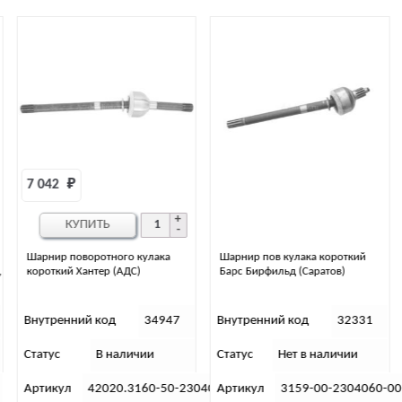
9 553 
₽
КУПИТЬ
Шарнир пов кулака короткий
Шарнир поворотного кулака
Барс Бирфильд (Саратов)
длинный УАЗ 31514,452
Бирфильд (101см) г. Саратов
Внутренний код
32331
Внутренний код
1395
Статус
Нет в наличии
Статус
В наличии
304060-00
Артикул
3159-00-2304060-00
Артикул
31512-2304061