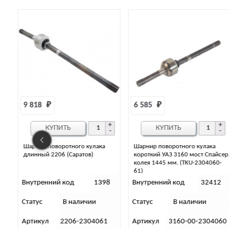
6 585 
₽
7 042 
₽
КУПИТЬ
КУПИТЬ
Шарнир поворотного кулака
Шарнир поворотного кулака
короткий УАЗ 3160 мост Спайсер,
короткий Хантер (АДС)
колея 1445 мм. (TKU-2304060-
61)
8
Внутренний код
32412
Внутренний код
34947
Статус
В наличии
Статус
В наличии
Артикул
3160-00-2304060
Артикул
42020.3160-50-2