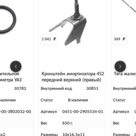
1 041 
₽
349 
₽
Кронштейн амортизатора 452
Тяга жалюзи 452 (в сборе)
передний верхний (правый)
Внутренний код
30851
Внутренний код
30846
Статус
В наличии
Статус
В наличии
Артикул
0451-00-2905534-01
Артикул
0451-00-1310210-95
Вес
650 г.
Вес
138 г.
Размеры
10х16,5х11
Размеры
0,3х70,5х6