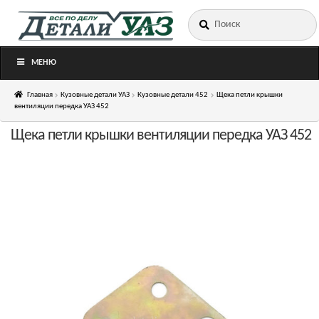
Искать:
Перейти
Перейти
к
к
навигации
содержимому
МЕНЮ
Главная
Кузовные детали УАЗ
Кузовные детали 452
Щека петли крышки
вентиляции передка УАЗ 452
Щека петли крышки вентиляции передка УАЗ 452